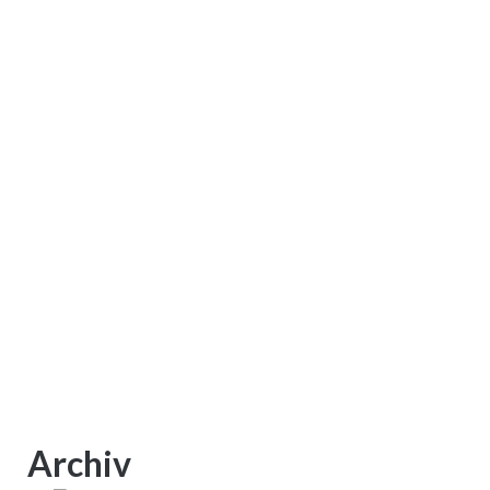
Radtour der Herren 65 und Freunde
des Radsports
Spielfreude im Doppelpack beim TC
Hiddenhausen
Archiv