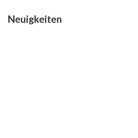
Neuigkeiten
TC Hiddenhausen startet neues
Sponsorenkonzept