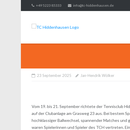
Direkt
+49 5223 85333
info@tc-hiddenhausen.de
zum
Inhalt
23 September 2025
Jan-Hendrik Wölker
Vom 19. bis 21. September richtete der Tennisclub Hi
auf der Clubanlage am Grasweg 23 aus. Bei bestem S
hochklassiger Ballwechsel, spannender Matches und gro
waren Spielerinnen und Spieler des TCH vertreten. Ei