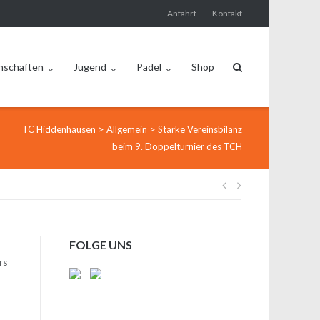
Anfahrt
Kontakt
nschaften
Jugend
Padel
Shop
>
>
TC Hiddenhausen
Allgemein
Starke Vereinsbilanz
beim 9. Doppelturnier des TCH
Beitragsnavi
FOLGE UNS
rs