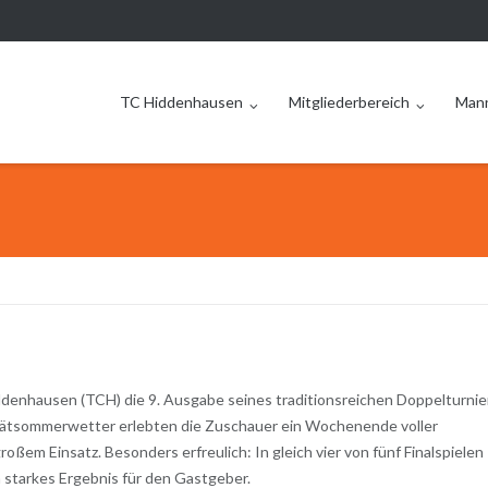
TC Hiddenhausen
Mitgliederbereich
Man
ddenhausen (TCH) die 9. Ausgabe seines traditionsreichen Doppelturnie
pätsommerwetter erlebten die Zuschauer ein Wochenende voller
ßem Einsatz. Besonders erfreulich: In gleich vier von fünf Finalspielen
n starkes Ergebnis für den Gastgeber.