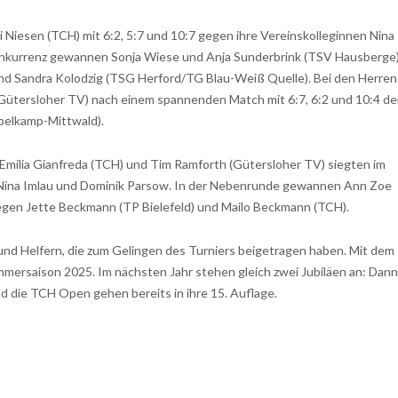
 Niesen (TCH) mit 6:2, 5:7 und 10:7 gegen ihre Vereinskolleginnen Nina
Konkurrenz gewannen Sonja Wiese und Anja Sunderbrink (TSV Hausberge
und Sandra Kolodzig (TSG Herford/TG Blau-Weiß Quelle). Bei den Herren
Gütersloher TV) nach einem spannenden Match mit 6:7, 6:2 und 10:4 d
pelkamp-Mittwald).
Emilia Gianfreda (TCH) und Tim Ramforth (Gütersloher TV) siegten im
 Nina Imlau und Dominik Parsow. In der Nebenrunde gewannen Ann Zoe
 gegen Jette Beckmann (TP Bielefeld) und Mailo Beckmann (TCH).
n und Helfern, die zum Gelingen des Turniers beigetragen haben. Mit dem
mersaison 2025. Im nächsten Jahr stehen gleich zwei Jubiläen an: Dan
nd die TCH Open gehen bereits in ihre 15. Auflage.