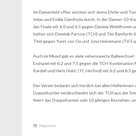
Im Damenfeld offen setzten sich Jenny Ehrler und Toni
Imlau und Emilia Gianfreda durch. In der Damen-50-
das Finale mit 6:0 und 6:3 gegen Daniela Wohlfromm 
holten sich Dominik Parsow (TCH) und Tim Ramforth (
Titel gegen Yunis von Oy und Jona Heinemann (TV Es
Auch im Mixed gab es viele sehenswerte Ballwechsel: 
Endspiel mit 6:2 und 7:5 gegen die TCH-Kombination
Kardell und Haris Hukic (TC Herford) mit 6:2 und 6:3
Der Verein bedankt sich herzlich bei allen Helferinne
Doppelturnier verabschiedet sich der TCH aus der Som
feiert das Doppelturnier sein 10-jähriges Bestehen, u
Allgemein