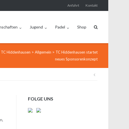
Anfahrt
Kontakt
nschaften
Jugend
Padel
Shop
>
>
TC Hiddenhausen
Allgemein
TC Hiddenhausen startet
neues Sponsorenkonzept
Beitragsnav
FOLGE UNS
n,