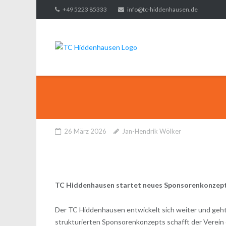
Direkt
+49 5223 85333
info@tc-hiddenhausen.de
zum
Inhalt
26 März 2026
Jan-Hendrik Wölker
TC Hiddenhausen startet neues Sponsorenkonzep
Der TC Hiddenhausen entwickelt sich weiter und geht
strukturierten Sponsorenkonzepts schafft der Verein