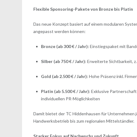
Flexible Sponsoring-Pakete von Bronze bis Platin
Das neue Konzept basiert auf einem modularen System 
angepasst werden können:
Bronze (ab 300 € / Jahr):
Einstiegspaket mit Band
Silber (ab 750 € / Jahr):
Erweiterte Sichtbarkeit, 
Gold (ab 2.500 € / Jahr):
Hohe Präsenz inkl. Firm
Platin (ab 5.500 € / Jahr):
Exklusive Partnerschaft
individuellen PR-Möglichkeiten
Damit bietet der TC Hiddenhausen für Unternehmen j
Handwerksbetrieb bis zum regionalen Mittelständler.
Starker Fokus auf Nachwuchs und Zukunft