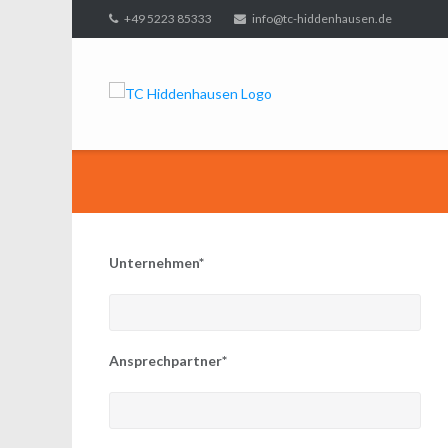
Direkt
+49 5223 85333
info@tc-hiddenhausen.de
zum
Inhalt
Unternehmen*
Ansprechpartner*