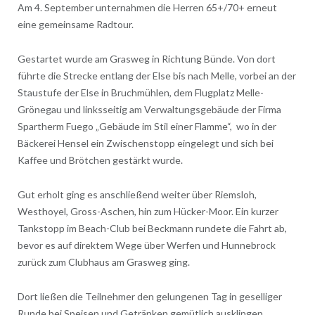
Am 4. September unternahmen die Herren 65+/70+ erneut
eine gemeinsame Radtour.
Gestartet wurde am Grasweg in Richtung Bünde. Von dort
führte die Strecke entlang der Else bis nach Melle, vorbei an der
Staustufe der Else in Bruchmühlen, dem Flugplatz Melle-
Grönegau und linksseitig am Verwaltungsgebäude der Firma
Spartherm Fuego „Gebäude im Stil einer Flamme“, wo in der
Bäckerei Hensel ein Zwischenstopp eingelegt und sich bei
Kaffee und Brötchen gestärkt wurde.
Gut erholt ging es anschließend weiter über Riemsloh,
Westhoyel, Gross-Aschen, hin zum Hücker-Moor. Ein kurzer
Tankstopp im Beach-Club bei Beckmann rundete die Fahrt ab,
bevor es auf direktem Wege über Werfen und Hunnebrock
zurück zum Clubhaus am Grasweg ging.
Dort ließen die Teilnehmer den gelungenen Tag in geselliger
Runde bei Speisen und Getränken gemütlich ausklingen.