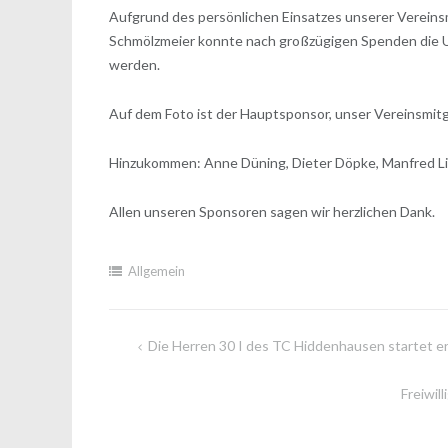
Aufgrund des persönlichen Einsatzes unserer Vereins
Schmölzmeier konnte nach großzügigen Spenden die Uhr
werden.
Auf dem Foto ist der Hauptsponsor, unser Vereinsmitgl
Hinzukommen: Anne Düning, Dieter Döpke, Manfred Li
Allen unseren Sponsoren sagen wir herzlichen Dank.
Allgemein
Die Herren 30 I des TC Hiddenhausen startet erf
Beitragsnavigation
Freiwil