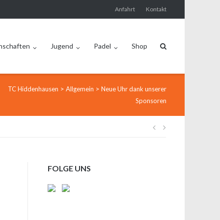
Anfahrt
Kontakt
nschaften
Jugend
Padel
Shop
>
>
TC Hiddenhausen
Allgemein
Neue Uhr dank unserer
Sponsoren
Beitragsnavi
FOLGE UNS