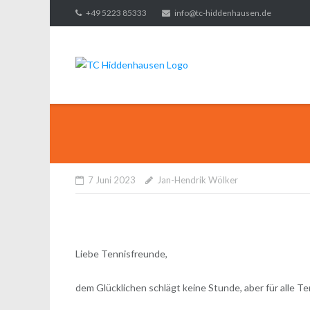
Direkt
+49 5223 85333
info@tc-hiddenhausen.de
zum
Inhalt
7 Juni 2023
Jan-Hendrik Wölker
Liebe Tennisfreunde,
dem Glücklichen schlägt keine Stunde, aber für alle T