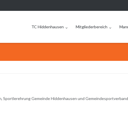
TC Hiddenhausen
Mitgliederbereich
Man
n, Sportlerehrung Gemeinde Hiddenhausen und Gemeindesportverband