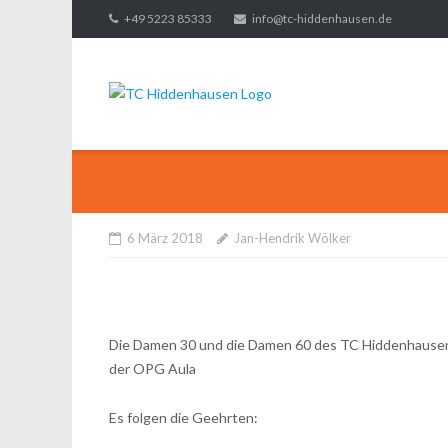
Direkt
+49 5223 85333
info@tc-hiddenhausen.de
zum
Inhalt
6 März 2018
Jan-Hendrik Wölker
Die Damen 30 und die Damen 60 des TC Hiddenhause
der OPG Aula
Es folgen die Geehrten: