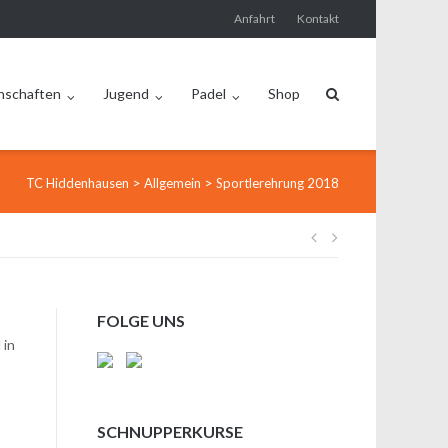
Anfahrt
Kontakt
nschaften
Jugend
Padel
Shop
>
>
TC Hiddenhausen
Allgemein
Sportlerehrung 2018
Beitragsnavi
FOLGE UNS
 in
SCHNUPPERKURSE