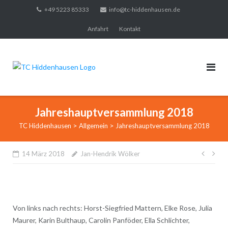
Direkt
+49 5223 85333
info@tc-hiddenhausen.de
zum
Anfahrt
Kontakt
Inhalt
Jahreshauptversammlung 2018
>
>
TC Hiddenhausen
Allgemein
Jahreshauptversammlung 2018
Beitr
14 März 2018
Jan-Hendrik Wölker
Von links nach rechts: Horst-Siegfried Mattern, Elke Rose, Julia
Maurer, Karin Bulthaup, Carolin Panföder, Ella Schlichter,