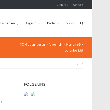
Anfahrt
Kontakt
nschaften
Jugend
Padel
Shop
>
>
TC Hiddenhausen
Allgemein
Herren 65 –
Tourenbericht
Beitragsnavi
FOLGE UNS
rd