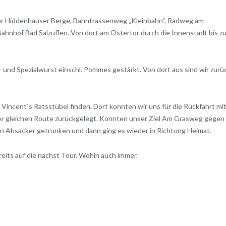
der Hiddenhauser Berge, Bahntrassenweg „Kleinbahn“, Radweg am
ahnhof Bad Salzuflen. Von dort am Ostertor durch die Innenstadt bis z
an- und Spezialwurst einschl. Pommes gestärkt. Von dort aus sind wir zurü
n Vincent`s Ratsstübel finden. Dort konnten wir uns für die Rückfahrt mi
der gleichen Route zurückgelegt. Konnten unser Ziel Am Grasweg gegen
in Absacker getrunken und dann ging es wieder in Richtung Heimat.
reits auf die nächst Tour. Wohin auch immer.