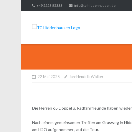
Direkt
+49 5223 85333
info@tc-hiddenhausen.de
zum
Inhalt
22 Mai 2025
Jan-Hendrik Wölker
Die Herren 65 Doppel u. Radfahrfreunde haben wieder
Nach einem gemeinsamen Treffen am Grasweg in Hidde
am H2O aufgenommen, auf die Tour.