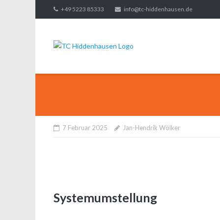
Direkt
+49 5223 85333
info@tc-hiddenhausen.de
zum
Inhalt
7 Februar 2025
Jan-Hendrik Wölker
Systemumstellung