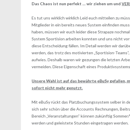
Das Chaos ist nun perfekt … wir ziehen um und
VERL
Es tut uns wirklich wirklich Leid euch mitteilen zu mü
Mitglieder in ein bereits neues System einfinden mus
haben, müssen wir euch leider diese Strapaze nochma
System Sportision arbeiten konnten und uns nicht vo
diese Entscheidung fällen. Im Detail werden wir darü
werden, das trotz des motivierten „Sportision-Teams“,
aufwies. Deshalb waren wir gezungen die letzten Arbe
vermeiden. Diese Eigenschaft eines Produktivsystems
Unsere Wahl ist auf das bewährte
eBuSy
gefallen, 
sofort nicht mehr genutzt.
Mit
eBuSy
rückt das Platzbuchungssystem selber in de
sich sehr schön über die Accounts Rechnungen, Beitr
Bereich „Veranstaltungen“ können zukünftig Sommer/
werden und geleistete Stunden eingetragen werden.