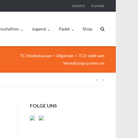
Anfahrt
Kontakt
nschaften
Jugend
Padel
Shop
>
>
TC Hiddenhausen
Allgemein
TCH stellt sein
Verwaltungssystem um
Beitragsnavi
FOLGE UNS