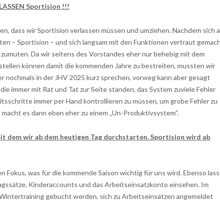
ASSEN Sportision !!!
ssen, dass wir Sportision verlassen müssen und umziehen. Nachdem sich a
sten – Sportision – und sich langsam mit den Funktionen vertraut gemac
l zumuten. Da wir seitens des Vorstandes eher nur behebig mit dem
rstellen können damit die kommenden Jahre zu bestreiten, mussten wir
ber nochmals in der JHV 2025 kurz sprechen, vorweg kann aber gesagt
 die immer mit Rat und Tat zur Seite standen, das System zuviele Fehler
itsschritte immer per Hand kontrollieren zu müssen, um grobe Fehler zu
 macht es dann eben eher zu einem „Un-Produktivsystem“.
mit dem wir ab dem heutigen Tag durchstarten.
Sportision wird ab
n Fokus, was für die kommende Saison wichtig für uns wird. Ebenso las
agssätze, Kinderaccounts und das Arbeitseinsatzkonto einsehen. Im
Wintertraining gebucht werden, sich zu Arbeitseinsätzen angemeldet