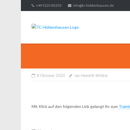
Direkt
+49 5223 85333
info@tc-hiddenhausen.de
zum
Inhalt
8 Oktober 2020
Jan-Hendrik Wölker
Mit Klick auf den folgenden Link gelangt ihr zum
Train