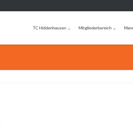
TC Hiddenhausen
Mitgliederbereich
Man
e