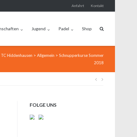
Anfahrt
Kontakt
nschaften
Jugend
Padel
Shop
>
>
TC Hiddenhausen
Allgemein
Schnupperkurse Sommer
2018
Beitragsnavi
FOLGE UNS