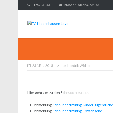
Direkt
+49 5223 85333
info@tc-hiddenhausen.de
zum
Inhalt
23 März 2018
Jan-Hendrik Wölker
Hier gehts es zu den Schnupperkursen:
Anmeldung
Schnuppertraining Kinder/Jugendlich
Anmeldung
Schnuppertraining Erwachsene