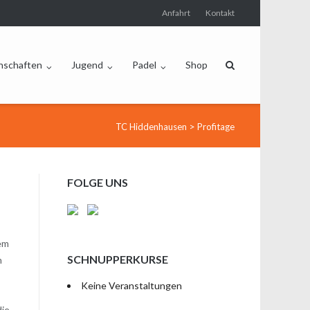
Anfahrt
Kontakt
nschaften
Jugend
Padel
Shop
>
TC Hiddenhausen
Profitage
FOLGE UNS
rem
SCHNUPPERKURSE
m
Keine Veranstaltungen
die