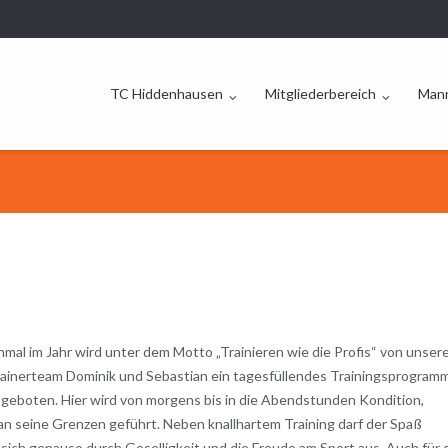
TC Hiddenhausen
Mitgliederbereich
Man
nmal im Jahr wird unter dem Motto „Trainieren wie die Profis“ von unse
ainerteam Dominik und Sebastian ein tagesfüllendes Trainingsprogram
geboten. Hier wird von morgens bis in die Abendstunden Kondition,
r an seine Grenzen geführt. Neben knallhartem Training darf der Spaß
 sich genauso durch Geselligkeit und die Freude am Sport aus. Auch für 