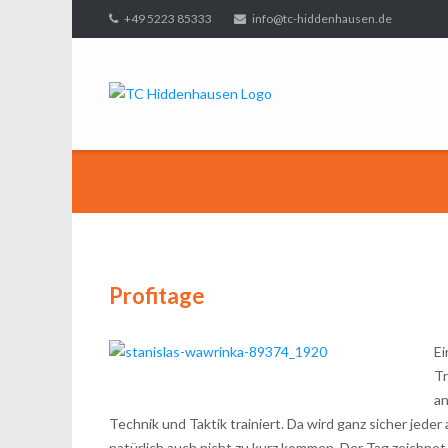
Direkt
+49 5223 85333
info@tc-hiddenhausen.de
zum
Inhalt
Profitage
Ei
Tr
an
Technik und Taktik trainiert. Da wird ganz sicher jede
natürlich auch nicht zu kurz kommen. Der Tag zeichnet