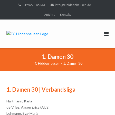
Direkt
+49 5223 85333
info@tc-hiddenhausen.de
zum
Anfahrt
Kontakt
Inhalt
1. Damen 30
>
TC Hiddenhausen
1. Damen 30
1. Damen 30 | Verbandsliga
Hartmann, Karla
de Vries, Alison Erica (AUS)
Lehmann, Eva-Maria